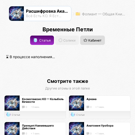
Расшифровка Акаши
Фолиант — Общая Книга Знаний
Всё Есть КО. Я Есть КО.
Временные Петли
Статья
Солики
Кабинет
⌛ В процессе наполнения...
Смотрите также
Другие атомы в этой папке
Космогенезис КО — Колыбель
Аркана
Вечности
0
~3 мин.
0
< 1 мин.
Статья
Статья
Принцип Наименьшего
Анатомия Уробора
Действия
0
< 1 мин.
0
< 1 мин.