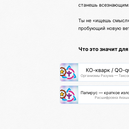
станешь всезнающим. 
Ты не «ищешь смысл»
пробующий новую вет
Что это значит дл
КО-кварк / QO-q
Организмы Разума — Таксо
Папирус — краткое изл
Расшифровка Акаш