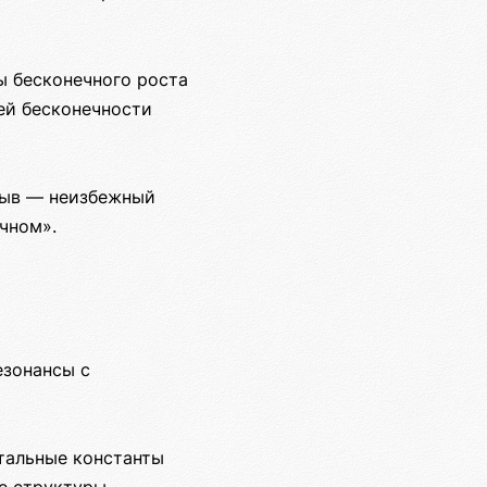
ы бесконечного роста
ей бесконечности
рыв — неизбежный
чном».
езонансы с
тальные константы