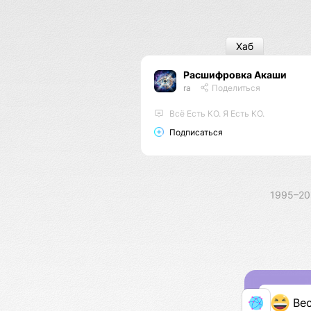
Хаб
Расшифровка Акаши
ra
Поделиться
Всё Есть КО. Я Есть КО.
Подписаться
1995–2
Ве