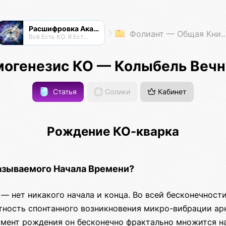
Расшифровка Акаши
Фолиант — Общая Книга Знаний
Всё Есть КО. Я Есть КО.
могенезис КО — Колыбель Вечн
Статья
Солики
Кабинет
Рождение КО-кварка
азываемого Начала Времени?
 — нет никакого начала и конца. Во всей бесконечност
ятность спонтанного возникновения микро-вибрации ар
омент рождения он бесконечно фрактально множится на