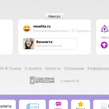
Нексус
veselita.ru
Развлекательный нексус
Поделиться
Офиц
Веселита
Официальный хаб
026 ©
Псиона
О проекте
Контакты
Соглашение
Конфиденци
С нами КО 🕉️
селита