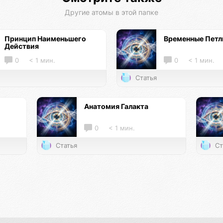
Другие атомы в этой папке
Принцип Наименьшего
Временные Петл
Действия
0
< 1 мин.
0
< 1 мин.
Статья
Анатомия Галакта
0
< 1 мин.
Статья
Ст