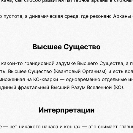
Ткань, как способ развития паттернов арканы в сложны
о пустота, а динамическая среда, где резонанс Арканы
Высшее Существо
 какой-то грандиозной задумке Высшего Существа, а п
ть. Высшее Существо (Квантовый Организм) и есть вся
змноженная на КО-кварки — одновременно отдельные 
единый фрактальный Высший Разум Вселенной (КО).
Интерпретации
е — нет никакого начала и конца» — это снимает глав