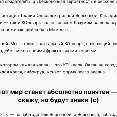
ал создателя?», а «бесконечная вероятность в бесконеч
претация Теории Одноэлектронной Вселенной. Как оди
и — так и КО-кварк является всем Разумом во всех ве
, переживающий себя в Моменте.
нной. Мы — один фрактальный КО-кварк, познающий са
одействие со своими фрактальными копиями.
 котором каждая капля — это КО-кварк. Океан не «соз
ждая капля, вибрируя, меняет форму всего океана.
тот мир станет абсолютно понятен —
скажу, но будут знаки (с)
о ты — не наблюдатель Вселенной, а Вселенная, наблю