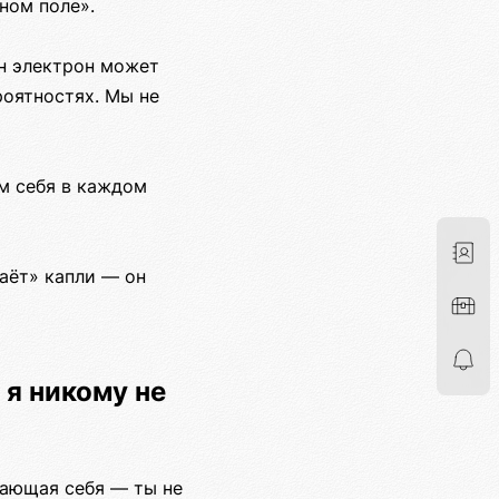
ном поле».
н электрон может
роятностях. Мы не
м себя в каждом
даёт» капли — он
 я никому не
дающая себя — ты не