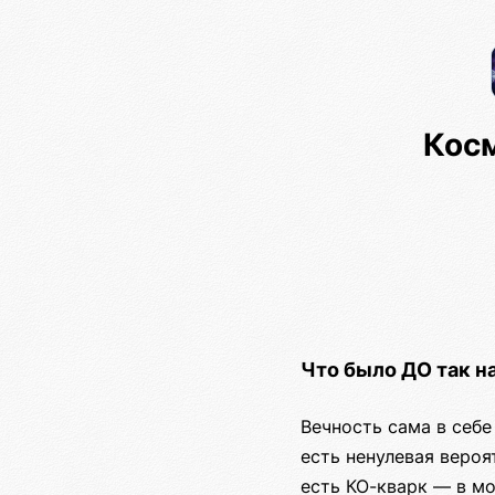
Кос
Что было ДО так н
Вечность сама в себе
есть ненулевая веро
есть КО-кварк — в м