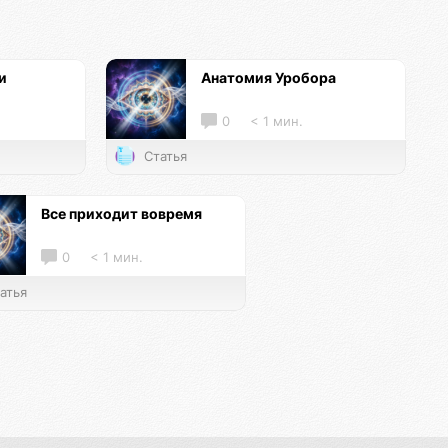
и
Анатомия Уробора
0
< 1 мин.
Статья
Все приходит вовремя
0
< 1 мин.
атья