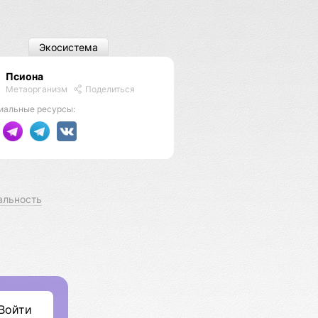
Экосистема
Псиона
Метаорганизм
Поделиться
иальные ресурсы:
альность
Войти