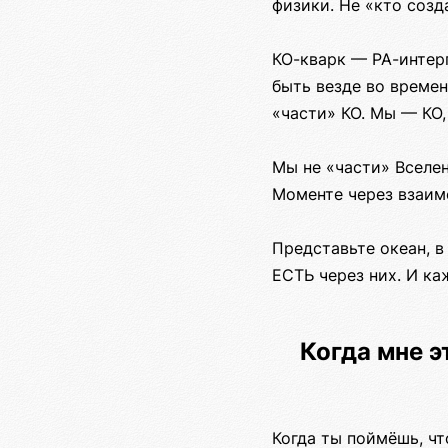
физики. Не «кто созд
КО-кварк — РА-интер
быть везде во времен
«части» КО. Мы — КО
Мы не «части» Вселе
Моменте через взаим
Представьте океан, в
ЕСТЬ через них. И ка
Когда мне э
Когда ты поймёшь, чт