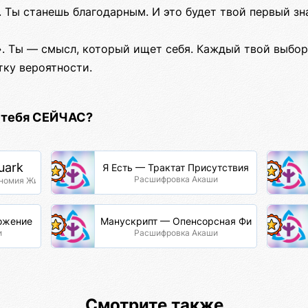
Ты станешь благодарным. И это будет твой первый зн
. Ты — смысл, который ищет себя. Каждый твой выбор
ку вероятности.
я тебя СЕЙЧАС?
uark
Я Есть — Трактат Присутствия
Расшифровка Акаши
номия Жизни
ожение через термины
Манускрипт — Опенсорсная Философия
и
Расшифровка Акаши
Смотрите также