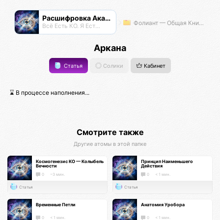
Расшифровка Акаши
Фолиант — Общая Книга Знаний
Всё Есть КО. Я Есть КО.
Аркана
Статья
Солики
Кабинет
⌛ В процессе наполнения...
Смотрите также
Другие атомы в этой папке
Космогенезис КО — Колыбель
Принцип Наименьшего
Вечности
Действия
0
~3 мин.
0
< 1 мин.
Статья
Статья
Временные Петли
Анатомия Уробора
0
< 1 мин.
0
< 1 мин.