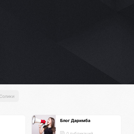
Солики
Блог Даримба
0 публикаций