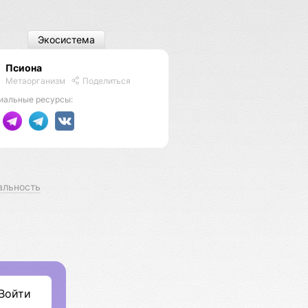
Экосистема
Псиона
Метаорганизм
Поделиться
иальные ресурсы:
альность
Войти