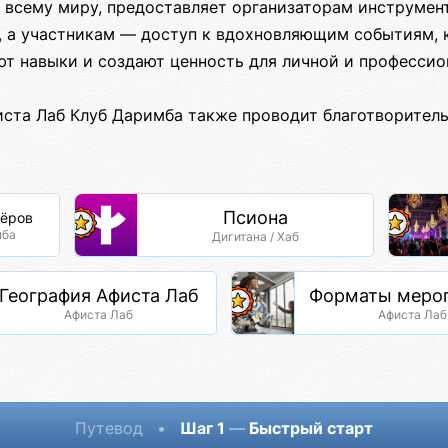
 всему миру, предоставляет организаторам инструмен
, а участникам — доступ к вдохновляющим событиям, 
ют навыки и создают ценность для личной и профессио
иста Лаб Клуб Даримба также проводит благотворител
Псиона
тёров
мба
Дигитана / Хаб
География Афиста Лаб
Форматы меро
Афиста Лаб
Афиста Лаб
Путевод
•
Шаг 1
—
Быстрый старт