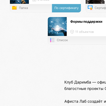
Папка
По сертификату
Сертиф
Формы поддержки
11 объектов
Список
Клуб Даримба — офиц
благостные проекты 
Афиста Лаб создаёт 