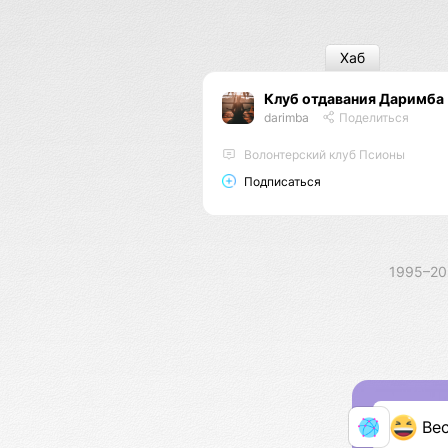
Хаб
Клуб отдавания Даримба
darimba
Поделиться
Волонтерский клуб Псионы
Подписаться
1995–2
Ве