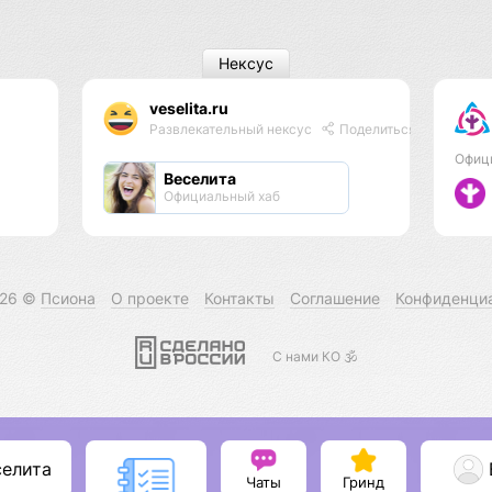
Нексус
veselita.ru
Развлекательный нексус
Поделиться
Офиц
Веселита
Официальный хаб
026 ©
Псиона
О проекте
Контакты
Соглашение
Конфиденци
С нами КО 🕉️
селита
Чаты
Гринд