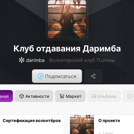
Клуб отдавания Даримба
darimba
Волонтерский клуб Псионы
Подписаться
вная
Активности
Маркет
Альбомы
Сертификация волонтёров
О проекте
< 1 мин.