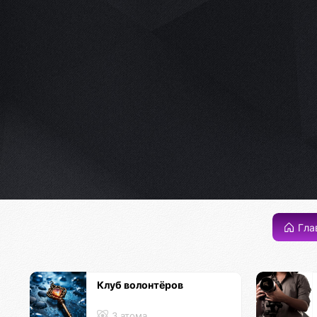
Гла
Клуб волонтёров
3 атома