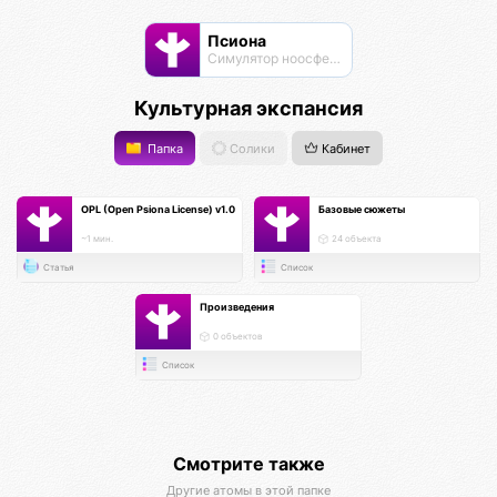
Псиона
Cимулятор ноосферы
Культурная экспансия
Папка
Солики
Кабинет
OPL (Open Psiona License) v1.0
Базовые сюжеты
~1 мин.
24 объекта
Статья
Список
Произведения
0 объектов
Список
Смотрите также
Другие атомы в этой папке