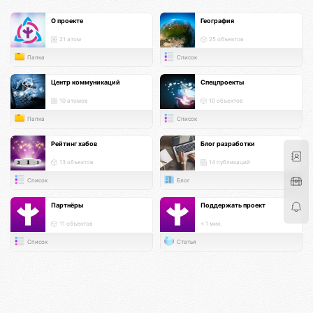
О проекте
География
21 атом
25 объектов
Папка
Список
Центр коммуникаций
Спецпроекты
10 атомов
10 объектов
Папка
Список
Рейтинг хабов
Блог разработки
13 объектов
14 публикаций
Список
Блог
Партнёры
Поддержать проект
11 объектов
< 1 мин.
Список
Статья