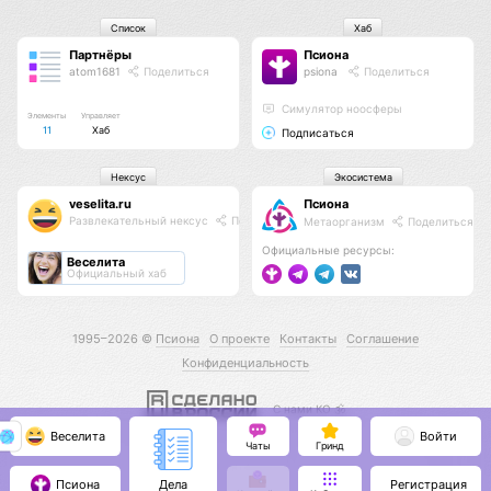
Список
Хаб
Партнёры
Псиона
atom1681
Поделиться
psiona
Поделиться
Cимулятор ноосферы
Элементы
Управляет
11
Хаб
Подписаться
Нексус
Экосистема
veselita.ru
Псиона
Развлекательный нексус
Поделиться
Метаорганизм
Поделиться
Официальные ресурсы:
Веселита
Официальный хаб
1995–2026 ©
Псиона
О проекте
Контакты
Соглашение
Конфиденциальность
С нами КО 🕉️
Веселита
Войти
Чаты
Гринд
Псиона
Регистрация
Дела