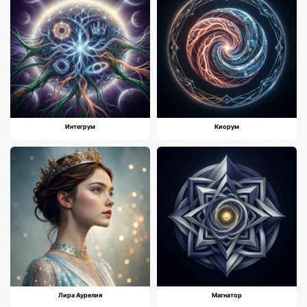
Интегрум
Киорум
Лира Аурелия
Магнатор