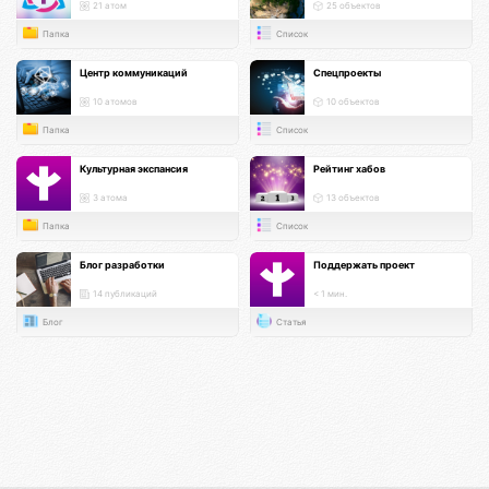
21 атом
25 объектов
Папка
Список
Центр коммуникаций
Спецпроекты
10 атомов
10 объектов
Папка
Список
Культурная экспансия
Рейтинг хабов
3 атома
13 объектов
Папка
Список
Блог разработки
Поддержать проект
14 публикаций
< 1 мин.
Блог
Статья