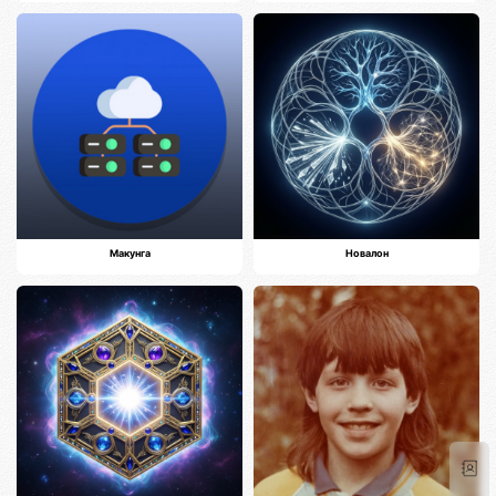
Макунга
Новалон