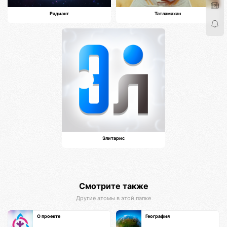
Радиант
Татламахан
Элитарис
Смотрите также
Другие атомы в этой папке
О проекте
География