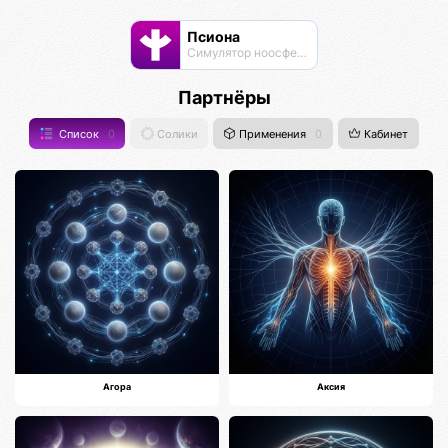
Псиона
Cимулятор ноосферы
Партнёры
Список
0
Солики
Применения
0
Кабинет
Агора
Аксия