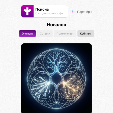
Псиона
Партнёры
Cимулятор ноосферы
Новалон
Элемент
Солики
Применения
Кабинет