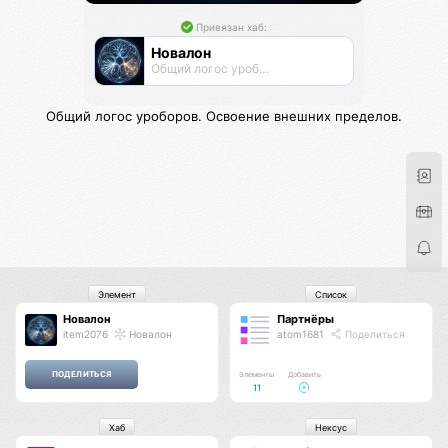
Привязан хаб:
Новалон
Общий логос уроборов
Общий логос уроборов. Освоение внешних пределов.
Элемент
Список
Новалон
Партнёры
item2076
Новалон
atom1681
Поделиться
Элементы
Добавить
11
Хаб
Нексус