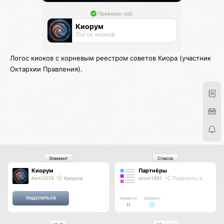
Привязан хаб:
Киорум
Логос киоков
Логос киоков с корневым реестром советов Киора (участник
Октархии Правления).
Элемент
Список
Киорум
Партнёры
item2074
Киорум
atom1681
Поделиться
Элементы
Добавить
11