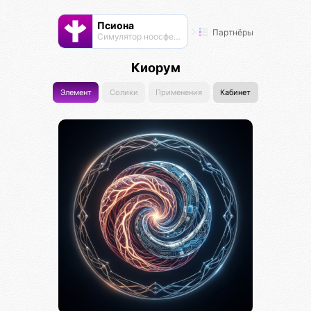
Псиона
Партнёры
Cимулятор ноосферы
Киорум
Элемент
Солики
Применения
Кабинет