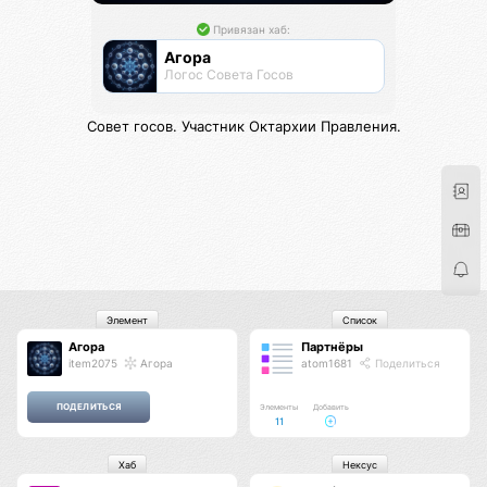
Привязан хаб:
Агора
Логос Совета Госов
Совет госов. Участник Октархии Правления.
Элемент
Список
Агора
Партнёры
item2075
Агора
atom1681
Поделиться
Элементы
Добавить
11
Хаб
Нексус