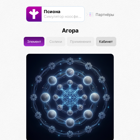
Псиона
Партнёры
Cимулятор ноосферы
Агора
Элемент
Солики
Применения
Кабинет