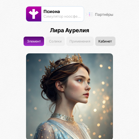
Псиона
Партнёры
Cимулятор ноосферы
Лира Аурелия
Элемент
Солики
Применения
Кабинет