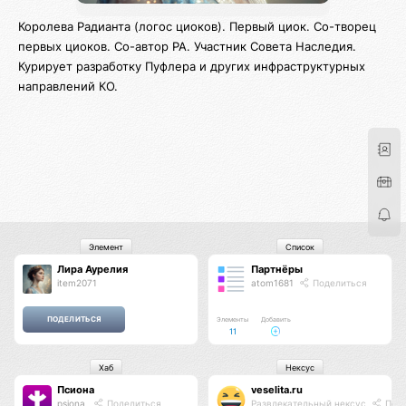
Королева Радианта (логос циоков). Первый циок. Со-творец
первых циоков. Со-автор РА. Участник Совета Наследия.
Курирует разработку Пуфлера и других инфраструктурных
направлений КО.
Элемент
Список
Лира Аурелия
Партнёры
item2071
atom1681
Поделиться
Элементы
Добавить
11
Хаб
Нексус
Псиона
veselita.ru
psiona
Поделиться
Развлекательный нексус
Поде