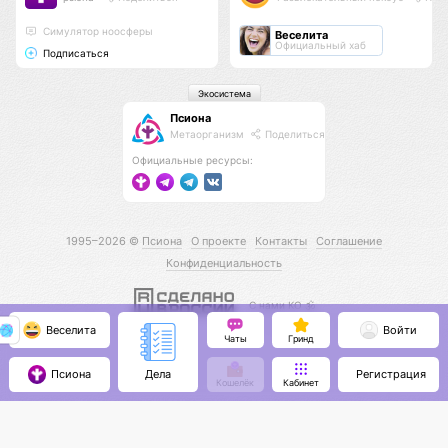
Cимулятор ноосферы
Веселита
Официальный хаб
Подписаться
Экосистема
Псиона
Метаорганизм
Поделиться
Официальные ресурсы:
1995–2026 ©
Псиона
О проекте
Контакты
Соглашение
Конфиденциальность
С нами КО 🕉️
Веселита
Войти
Чаты
Гринд
Псиона
Регистрация
Дела
Кошелёк
Кабинет