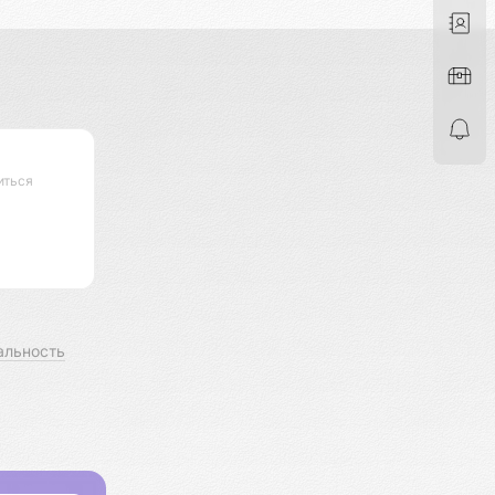
иться
альность