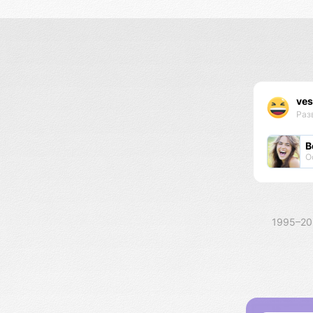
ves
Раз
В
О
1995–2