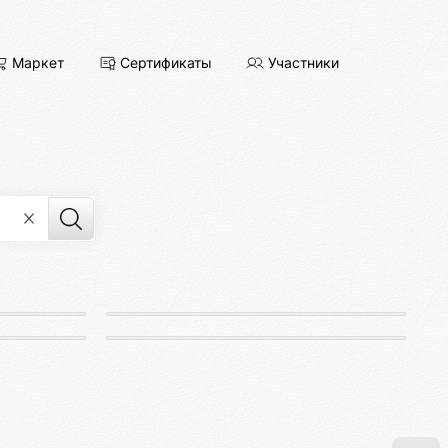
Маркет
Сертификаты
Участники
Кодинг-студия Магнатор
р
Разработка цифровых продуктов
Клуб перемирия
сус
То самое место