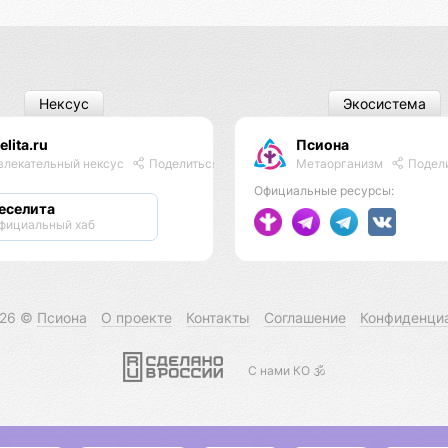
Нексус
Экосистема
elita.ru
Псиона
Метаорганизм
Подел
влекательный нексус
Поделиться
Официальные ресурсы:
еселита
фициальный хаб
026 ©
Псиона
О проекте
Контакты
Соглашение
Конфиденци
С нами КО 🕉️