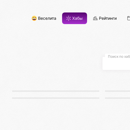
Веселита
Хабы
Рейтинги
Поиск по хаб
Псиона
Р
Cимулятор ноосферы
В
Афиста Лаб
Лаборатория мероприятий