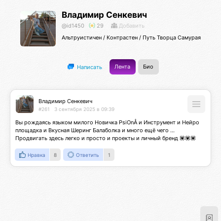
Владимир Сенкевич
@id1450
29
Добавить
Альтруистичен / Контрастен / Путь Творца Самурая
Лента
Био
Написать
Владимир Сенкевич
#261
3 сентября 2025 в 09:39
Вы рождаясь языком милого Новичка PsiOnÅ и Инструмент и Нейро 
площадка и Вкусная Шеринг Балаболка и много ещё чего ... 
Продвигать здесь легко и просто и проекты и личный бренд 💟💟💟
Нравка
8
Ответить
1