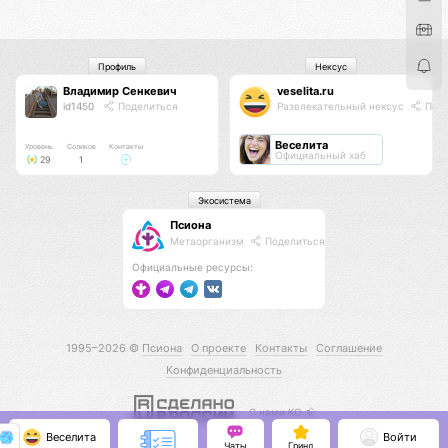
Профиль
Нексус
Владимир Сенкевич
veselita.ru
id1450
Поделиться
Развлекательный нексус
Поде
Веселита
Уровень
Соликов
Контакты
Официальный хаб
29
1
Экосистема
Псиона
Метаорганизм
Поделиться
Официальные ресурсы:
1995–2026 ©
Псиона
О проекте
Контакты
Соглашение
Конфиденциальность
С нами КО 🕉️
Веселита
Войти
Чаты
Гринд