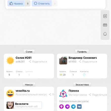
Нравка
8
Ответить
0
Солик
Профиль
Солик #261
Владимир Сенкевич
solik261
Поделиться
id1450
Поделиться
Нравки
Ответы
Цепочка
Уровень
Соликов
Контакты
8
1
0
29
1
Нексус
Экосистема
veselita.ru
Псиона
Развлекательный нексус
Поделиться
Метаорганизм
Поделиться
Официальные ресурсы:
Веселита
Официальный хаб