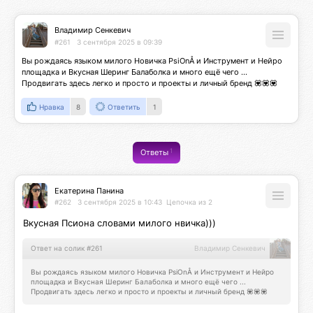
Владимир Сенкевич
#261
3 сентября 2025 в 09:39
Вы рождаясь языком милого Новичка PsiOnÅ и Инструмент и Нейро 
площадка и Вкусная Шеринг Балаболка и много ещё чего ... 
Продвигать здесь легко и просто и проекты и личный бренд 💟💟💟
Нравка
8
Ответить
1
1
Ответы
Екатерина Панина
#262
3 сентября 2025 в 10:43
Цепочка из 2
Вкусная Псиона словами милого нвичка)))
Ответ на солик #261
Владимир Сенкевич
Вы рождаясь языком милого Новичка PsiOnÅ и Инструмент и Нейро 
площадка и Вкусная Шеринг Балаболка и много ещё чего ... 
Продвигать здесь легко и просто и проекты и личный бренд 💟💟💟