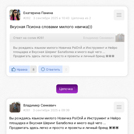
Екатерина Панина
#262
3 сентября 2025 в 10:43
Цепочка из 2
Вкусная Псиона словами милого нвичка)))
Ответ на солик #261
Владимир Сенкевич
Вы рождаясь языком милого Новичка PsiOnÅ и Инструмент и Нейро 
площадка и Вкусная Шеринг Балаболка и много ещё чего ... 
Продвигать здесь легко и просто и проекты и личный бренд 💟💟💟
Нравка
8
Ответить
0
1
Цепочка
Владимир Сенкевич
#261
3 сентября 2025 в 09:39
Вы рождаясь языком милого Новичка PsiOnÅ и Инструмент и Нейро 
площадка и Вкусная Шеринг Балаболка и много ещё чего ... 
Продвигать здесь легко и просто и проекты и личный бренд 💟💟💟