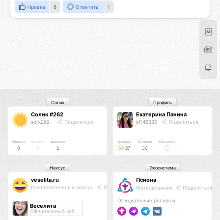
Нравка
8
Ответить
1
Солик
Профиль
Солик #262
Екатерина Панина
solik262
Поделиться
id146380
Поделиться
Нравки
Ответы
Цепочка
Уровень
Соликов
Контакты
8
0
2
27
30
Нексус
Экосистема
veselita.ru
Псиона
Развлекательный нексус
Поделиться
Метаорганизм
Поделиться
Официальные ресурсы:
Веселита
Официальный хаб