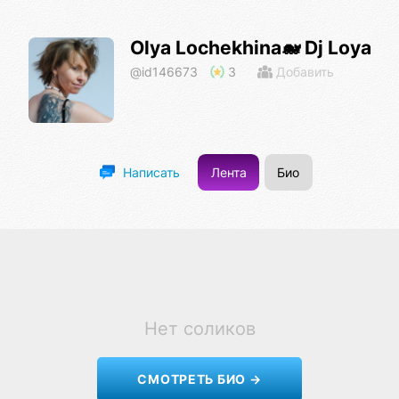
Olya Lochekhina🐋 Dj Loya
@id146673
3
Добавить
Лента
Био
Написать
Нет соликов
СМОТРЕТЬ БИО →