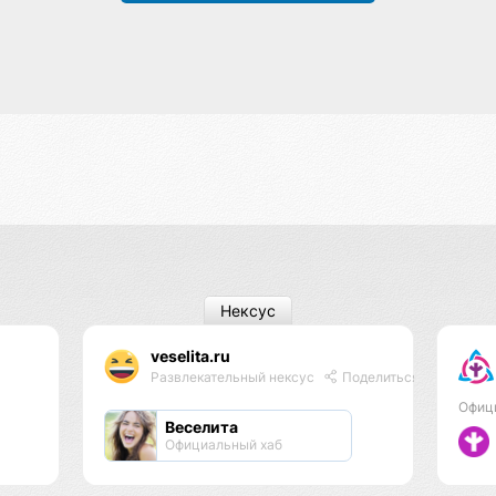
Нексус
veselita.ru
Развлекательный нексус
Поделиться
Офиц
Веселита
Официальный хаб