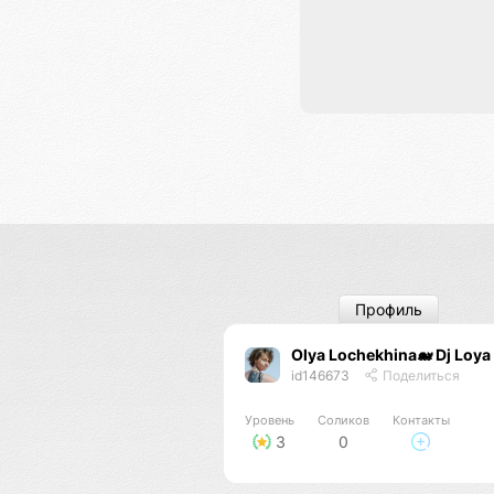
Профиль
Olya Lochekhina🐋 Dj Loya
id146673
Поделиться
Уровень
Соликов
Контакты
3
0