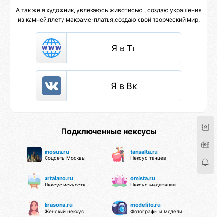
А так же я художник, увлекаюсь живописью , создаю украшения
из камней,плету макраме-платья,создаю свой творческий мир.
Я в Тг
Я в Вк
Подключенные нексусы
mosus.ru
tansalta.ru
Соцсеть Москвы
Нексус танцев
artalano.ru
omista.ru
Нексус искусств
Нексус медитации
krasona.ru
modelito.ru
Женский нексус
Фотографы и модели