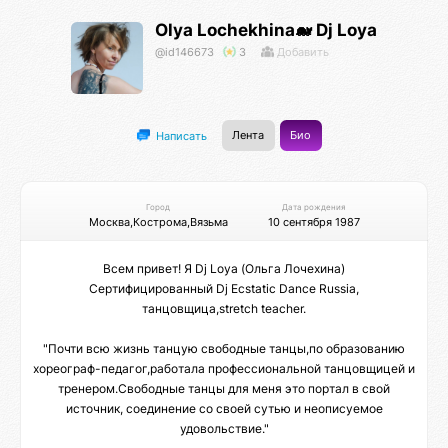
Olya Lochekhina🐋 Dj Loya
@id146673
3
Добавить
Лента
Био
Написать
Город
Дата рождения
Москва,Кострома,Вязьма
10 сентября 1987
Всем привет! Я Dj Loya (Ольга Лочехина)
Сертифицированный Dj Ecstatic Dance Russia,
танцовщица,stretch teacher.
"Почти всю жизнь танцую свободные танцы,по образованию
хореограф-педагог,работала профессиональной танцовщицей и
тренером.Свободные танцы для меня это портал в свой
источник, соединение со своей сутью и неописуемое
удовольствие."