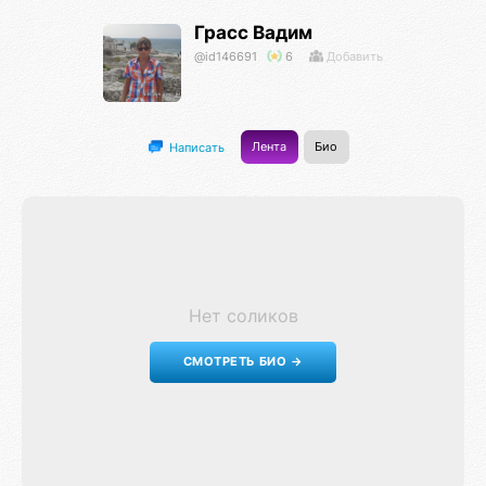
Грасс Вадим
@id146691
6
Добавить
Лента
Био
Написать
Нет соликов
СМОТРЕТЬ БИО →