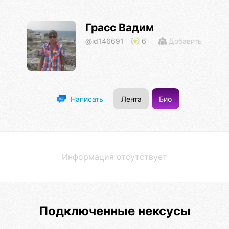
Грасс Вадим
@id146691
6
Добавить
Лента
Био
Написать
Информация отсутствует
Подключенные нексусы