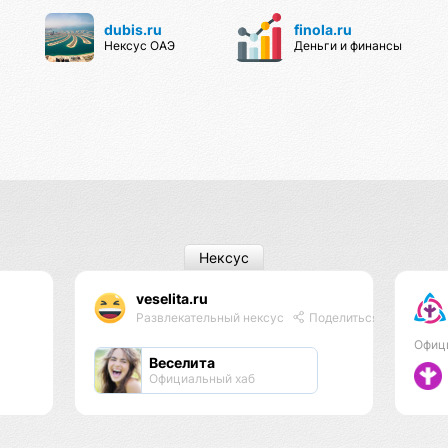
dubis.ru
finola.ru
Нексус ОАЭ
Деньги и финансы
Нексус
veselita.ru
Развлекательный нексус
Поделиться
Офиц
Веселита
Официальный хаб