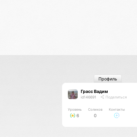
Профиль
Грасс Вадим
id146691
Поделиться
Уровень
Соликов
Контакты
6
0