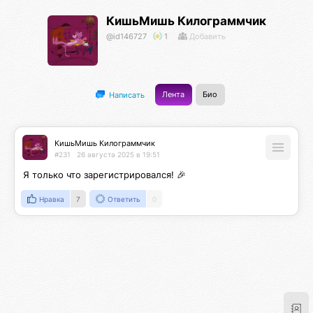
КишьМишь Килограммчик
@id146727
1
Добавить
Лента
Био
Написать
КишьМишь Килограммчик
#231
26 августа 2025 в 19:51
Я только что зарегистрировался! 🎉
Нравка
7
Ответить
0