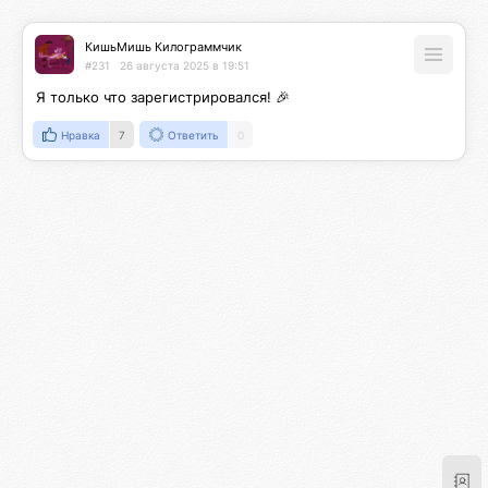
КишьМишь Килограммчик
#231
26 августа 2025 в 19:51
Я только что зарегистрировался! 🎉
Нравка
7
Ответить
0