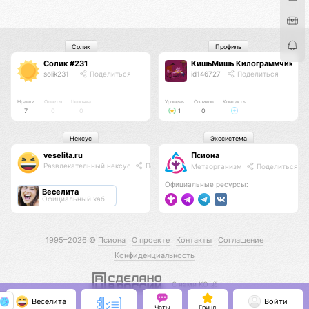
Солик
Профиль
Солик #231
КишьМишь Килограммчик
solik231
Поделиться
id146727
Поделиться
Нравки
Ответы
Цепочка
Уровень
Соликов
Контакты
7
0
0
1
0
Нексус
Экосистема
veselita.ru
Псиона
Развлекательный нексус
Поделиться
Метаорганизм
Поделиться
Официальные ресурсы:
Веселита
Официальный хаб
1995–2026 ©
Псиона
О проекте
Контакты
Соглашение
Конфиденциальность
С нами КО 🕉️
Веселита
Войти
Чаты
Гринд