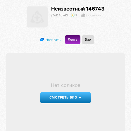
Неизвестный 146743
@id146743
1
Добавить
Лента
Био
Написать
Нет соликов
СМОТРЕТЬ БИО →