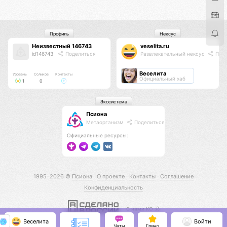
Профиль
Нексус
Неизвестный 146743
veselita.ru
id146743
Поделиться
Развлекательный нексус
Поде
Веселита
Уровень
Соликов
Контакты
Официальный хаб
1
0
Экосистема
Псиона
Метаорганизм
Поделиться
Официальные ресурсы:
1995–2026 ©
Псиона
О проекте
Контакты
Соглашение
Конфиденциальность
С нами КО 🕉️
Веселита
Войти
Чаты
Гринд