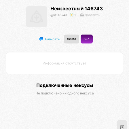
Неизвестный 146743
@id146743
1
Добавить
Лента
Био
Написать
Информация отсутствует
Подключенные нексусы
Не подключено ни одного нексуса