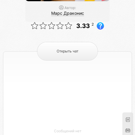
Автор:
Марс Драконис
2
3.33
Открыть чат
Сообщений нет