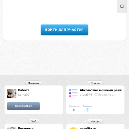
ВОЙТИ ДЛЯ УЧАСТИЯ
Элемент
Список
Работа
Абсолютно мощный рейтинг
item200
atom574
Поделиться
Элементы
Добавить
11
Хаб
Нексус
Веселита
veselita.ru