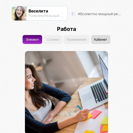
Веселита
Абсолютно мощный рейтинг
Развлекательный нексус
Работа
Элемент
Солики
Применения
Кабинет