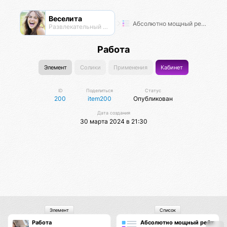
Веселита
Абсолютно мощный рейтинг
Развлекательный нексус
Работа
Элемент
Солики
Применения
Кабинет
ID
Поделиться
Статус
200
item200
Опубликован
Дата создания
30 марта 2024 в 21:30
Элемент
Список
Работа
Абсолютно мощный рейтинг