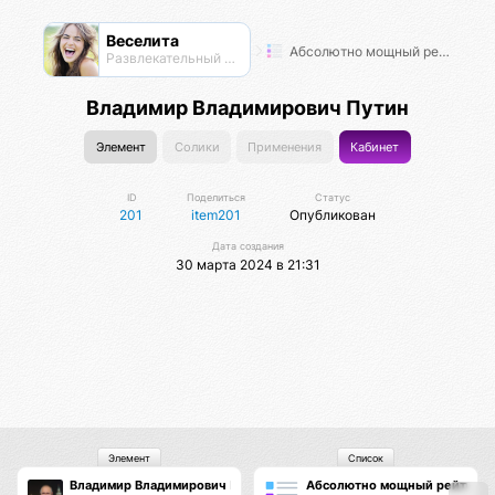
Веселита
Абсолютно мощный рейтинг
Развлекательный нексус
Владимир Владимирович Путин
Элемент
Солики
Применения
Кабинет
ID
Поделиться
Статус
201
item201
Опубликован
Дата создания
30 марта 2024 в 21:31
Элемент
Список
Владимир Владимирович Путин
Абсолютно мощный рейтинг