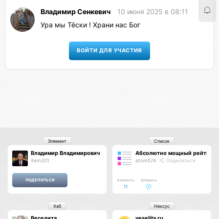
Владимир Сенкевич
10 июня 2025 в 08:11
Ура мы Тёски ! Храни нас Бог
ВОЙТИ ДЛЯ УЧАСТИЯ
Элемент
Список
Владимир Владимирович Путин
Абсолютно мощный рейтинг
item201
atom574
Поделиться
Элементы
Добавить
11
Хаб
Нексус
Веселита
veselita.ru