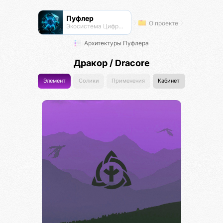
Пуфлер
О проекте
Экосистема Цифровых Организмов
Архитектуры Пуфлера
Дракор / Dracore
Элемент
Солики
Применения
Кабинет