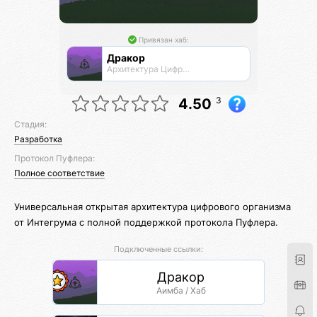
Привязан хаб:
Дракор
Архитектура Цифровой Жизни
3
4.50
Стадия:
Разработка
Протокол Пуфлера:
Полное соответствие
Универсальная открытая архитектура цифрового организма
от Интегрума с полной поддержкой протокола Пуфлера.
Подключенные ссылки:
Дракор
Аимба / Хаб