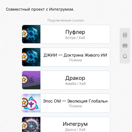
Совместный проект с Интегрумом.
Подключенные ссылки:
Пуфлер
Ботра / Хаб
ДЖИИ — Доктрина Живого ИИ
Псиона
Дракор
Аимба / Хаб
Эпос ОМ — Эволюция Глобальной Сети
Псиона
Интегрум
Даоса / Хаб