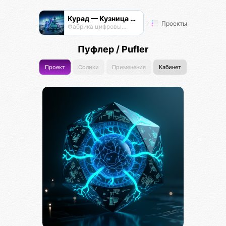
Курад — Кузница Радианта
Проекты
Фабрика цифровых технологий
Пуфлер / Pufler
Проект
Солики
Применения
Кабинет