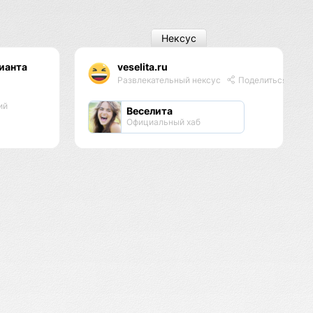
Нексус
ианта
veselita.ru
Развлекательный нексус
Поделиться
ий
Веселита
Официальный хаб