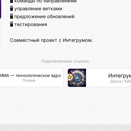
🖥️ команды по направлениям
🖥️ управление ветками
🖥️ предложение обновлений
🖥️ тестирования
Совместный проект с Интегрумом.
Подключенные ссылки:
Интегру
ММА — технологическое ядро
Псиона
Даоса / Хаб