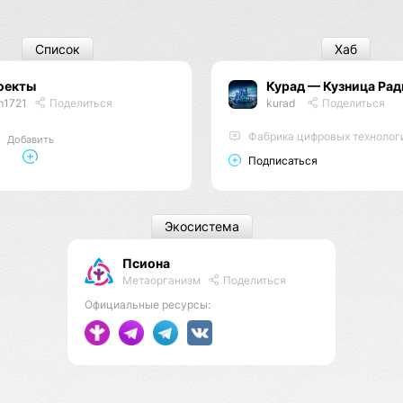
Список
Хаб
оекты
Курад — Кузница Рад
m1721
Поделиться
kurad
Поделиться
Фабрика цифровых технолог
Добавить
Подписаться
Экосистема
Псиона
Метаорганизм
Поделиться
Официальные ресурсы: