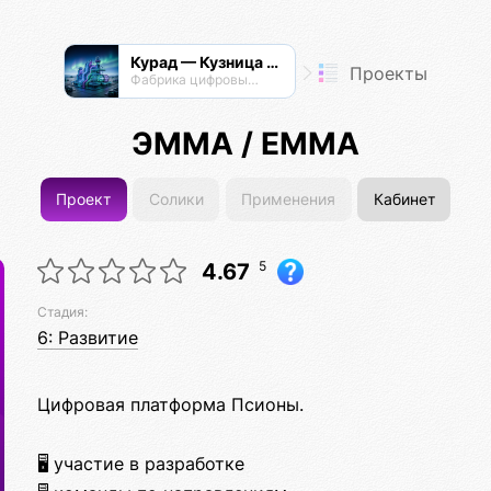
Курад — Кузница Радианта
Проекты
Фабрика цифровых технологий
ЭММА / EMMA
Проект
Солики
Применения
Кабинет
5
4.67
Стадия:
6: Развитие
Цифровая платформа Псионы.
🖥️ участие в разработке