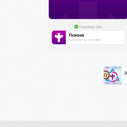
Привязан хаб:
Псиона
Cимулятор ноосферы
Э