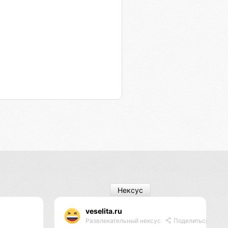
Нексус
veselita.ru
Развлекательный нексус
Поделиться