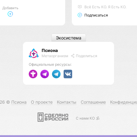
Всё Есть КО. Я Есть КО.
Добавить
Подписаться
Экосистема
Псиона
Метаорганизм
Поделиться
Официальные ресурсы:
026 ©
Псиона
О проекте
Контакты
Соглашение
Конфиденци
С нами КО 🕉️