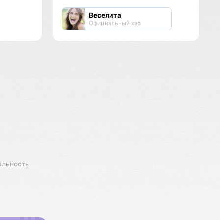
Веселита
Официальный хаб
альность