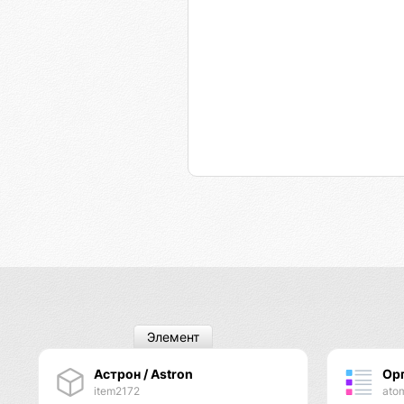
Элемент
Астрон / Astron
Ор
item2172
ato