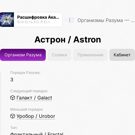
Расшифровка Акаши
Организмы Разума — Таксономия Жизни
Всё Есть КО. Я Есть КО.
Астрон / Astron
Организм Разума
Солики
Применения
Кабинет
Порядок Разума:
3
Следующий порядок:
Галакт / Galact
Меньший порядок:
Уробор / Urobor
Тип:
Фрактальный / Fractal