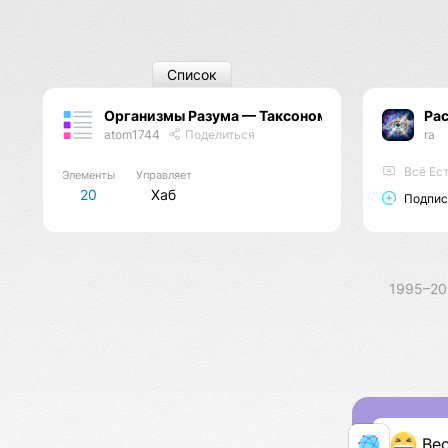
Список
Организмы Разума — Таксономия Жизни
Ра
atom1744
Поделиться
ra
Всё Ест
Элементы
Управляет
20
Хаб
Подпис
1995–2
Ве