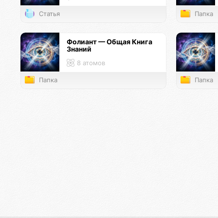
Статья
Папка
Фолиант — Общая Книга
Знаний
8 атомов
Папка
Папка