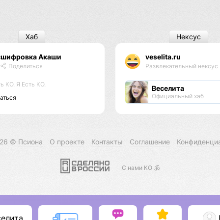
Хаб
Нексус
сшифровка Акаши
veselita.ru
Поделиться
Развлекательный нексус
ь КО. Я Есть КО.
Веселита
Официальный хаб
аться
026 ©
Псиона
О проекте
Контакты
Соглашение
Конфиденци
С нами КО 🕉️
селита