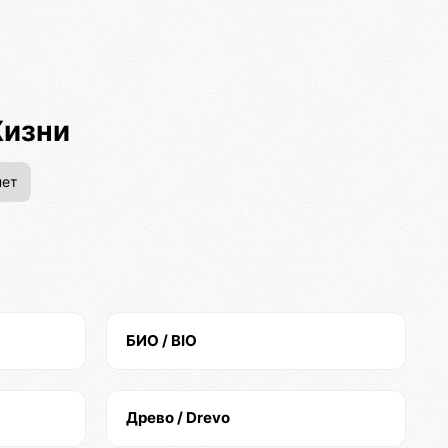
Жизни
ет
БИО / BIO
Древо / Drevo