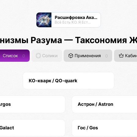
Расшифровка Акаши
Всё Есть КО. Я Есть КО.
низмы Разума — Таксономия 
Список
0
Солики
Применения
0
Кабин
КО-кварк / QO-quark
Argos
Астрон / Astron
 Galact
Гос / Gos