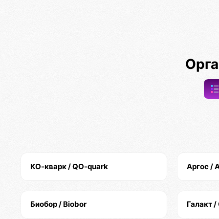
Орга
КО-кварк / QO-quark
Аргос / 
Биобор / Biobor
Галакт /