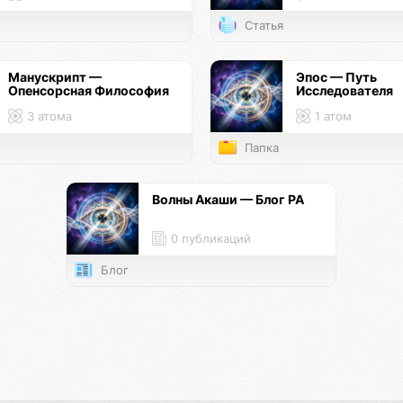
Статья
Манускрипт —
Эпос — Путь
Опенсорсная Философия
Исследователя
3 атома
1 атом
Папка
Волны Акаши — Блог РА
0 публикаций
Блог