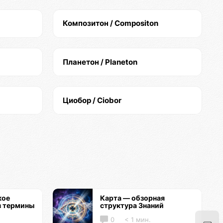
Композитон / Compositon
Планетон / Planeton
Циобор / Ciobor
кое
Карта — обзорная
з термины
структура Знаний
0
< 1 мин.