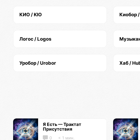
КИО / KIO
Киобор /
Логос / Logos
Музыкант
Уробор / Urobor
Хаб / Hu
Я Есть — Трактат
Присутствия
0
< 1 мин.