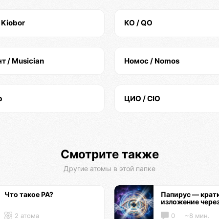
 Kiobor
КО / QO
 / Musician
Номос / Nomos
b
ЦИО / CIO
Смотрите также
Другие атомы в этой папке
Что такое РА?
Папирус — крат
изложение чере
2 атома
0
~8 мин.