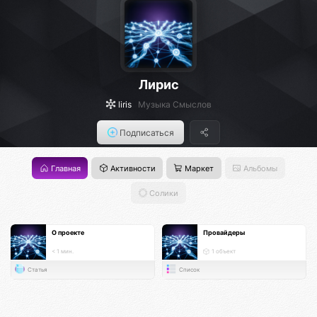
Лирис
liris
Музыка Смыслов
Подписаться
Главная
Активности
Маркет
Альбомы
Солики
О проекте
Провайдеры
< 1 мин.
1 объект
Статья
Список