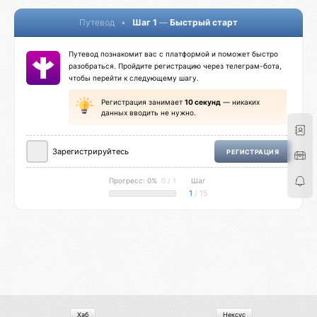
Путевод
•
Шаг 1
—
Быстрый старт
Путевод познакомит вас с платформой и поможет быстро
разобраться. Пройдите регистрацию через телеграм-бота,
чтобы перейти к следующему шагу.
Регистрация занимает
10 секунд
— никаких
данных вводить не нужно.
Зарегистрируйтесь
РЕГИСТРАЦИЯ
Прогресс: 0%
0 / 1
Шаг
1
/ 15
Хаб
Нексус