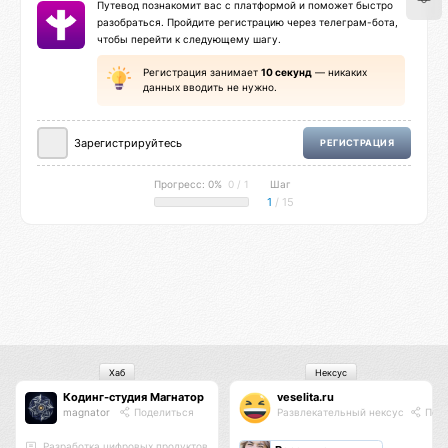
Путевод познакомит вас с платформой и поможет быстро
разобраться. Пройдите регистрацию через телеграм-бота,
чтобы перейти к следующему шагу.
Регистрация занимает
10 секунд
— никаких
данных вводить не нужно.
Зарегистрируйтесь
РЕГИСТРАЦИЯ
Прогресс: 0%
0 / 1
Шаг
1
/ 15
Хаб
Нексус
Кодинг-студия Магнатор
veselita.ru
magnator
Поделиться
Развлекательный нексус
Поде
Разработка цифровых продуктов