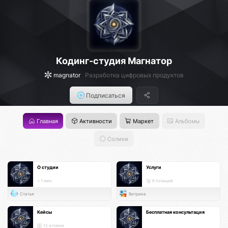
Кодинг-студия Магнатор
magnator
Разработка цифровых продуктов
Подписаться
Главная
Активности
Маркет
Альбомы
Солики
О студии
Услуги
< 1 мин.
6 позиций
Статья
Витрина
Кейсы
Бесплатная консультация
12 атомов