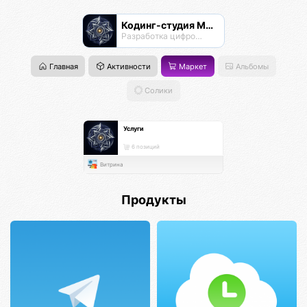
Кодинг-студия Магнатор
Разработка цифровых продуктов
Главная
Активности
Маркет
Альбомы
Солики
Услуги
6 позиций
Витрина
Продукты