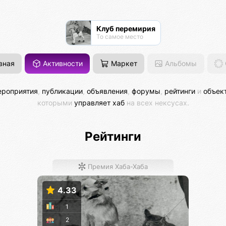
Клуб перемирия
То самое место
вная
Активности
Маркет
Альбомы
роприятия
,
публикации
,
объявления
,
форумы
,
рейтинги
и
объек
которыми
управляет хаб
на всех нексусах.
Рейтинги
Премия Хаба-Хаба
4.33
1
2