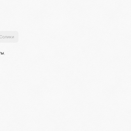
Солики
ты
,