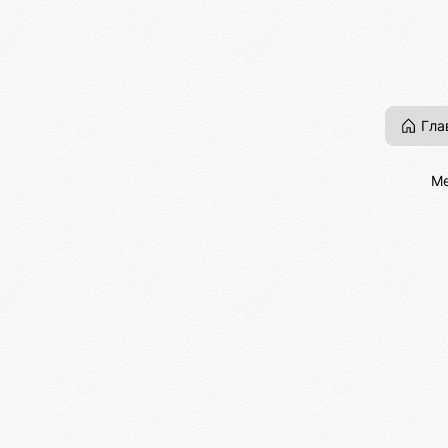
Гла
Ме