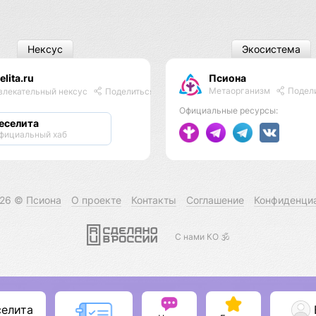
Нексус
Экосистема
elita.ru
Псиона
Метаорганизм
Подел
влекательный нексус
Поделиться
Официальные ресурсы:
еселита
фициальный хаб
026 ©
Псиона
О проекте
Контакты
Соглашение
Конфиденци
С нами КО 🕉️
селита