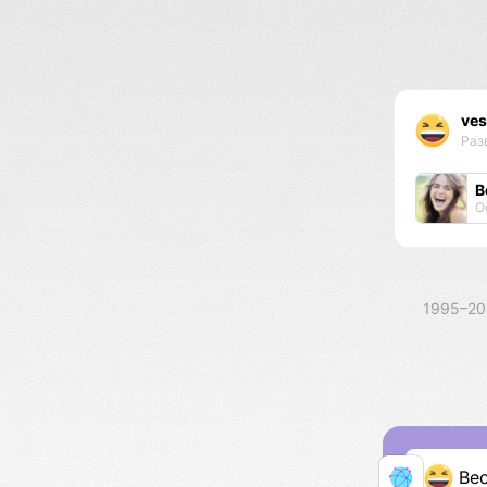
ves
Раз
В
О
1995–2
Ве