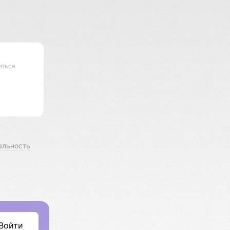
иться
альность
Войти