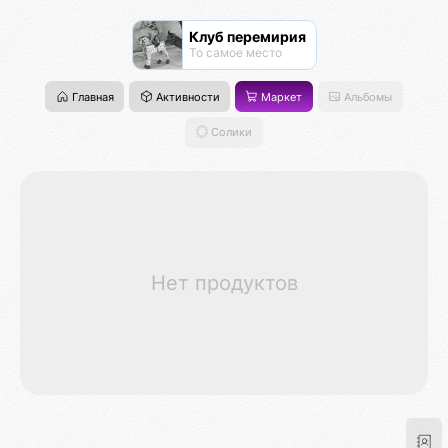
Клуб перемирия
То самое место
Главная
Активности
Маркет
Альбомы
Солики
Нет продуктов