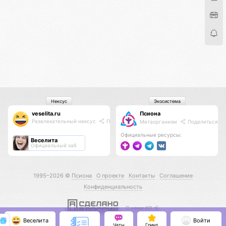
Нексус
Экосистема
veselita.ru
Псиона
Развлекательный нексус
Поделиться
Метаорганизм
Поделиться
Официальные ресурсы:
Веселита
Официальный хаб
1995–2026 ©
Псиона
О проекте
Контакты
Соглашение
Конфиденциальность
С нами КО 🕉️
Веселита
Войти
Чаты
Гринд