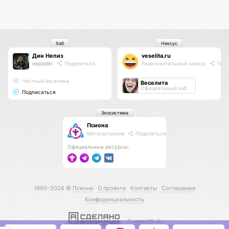
Хаб
Нексус
Дин Непиз
veselita.ru
nepizdin
Поделиться
Развлекательный нексус
Поде
Честный мужчина
Веселита
Официальный хаб
Подписаться
Экосистема
Псиона
Метаорганизм
Поделиться
Официальные ресурсы:
1995–2026 ©
Псиона
О проекте
Контакты
Соглашение
Конфиденциальность
С нами КО 🕉️