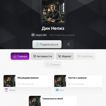
Дин Непиз
nepizdin
Честный мужчина
Подписаться
Главная
Активности
Маркет
Альбомы
Солики
Обсуждаем важное
Честно о важном
0 обсуждений
0 публикаций
Форум
Блог
Связаться со мной