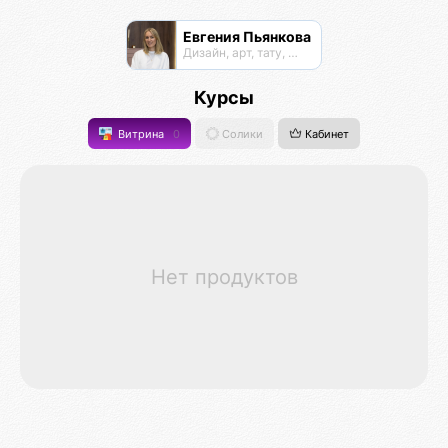
Евгения Пьянкова
Дизайн, арт, тату, духовные практики
Курсы
Витрина
0
Солики
Кабинет
Нет продуктов