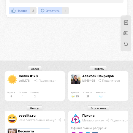
Нравка
8
Ответить
1
Солик
Профиль
Солик #178
Алексей Свиридов
solik178
Поделиться
id146468
Поделиться
Нравки
Ответы
Цепочка
Уровень
Соликов
Контакты
9
1
2
35
21
Нексус
Экосистема
veselita.ru
Псиона
Развлекательный нексус
Поделиться
Метаорганизм
Поделиться
Официальные ресурсы:
Веселита