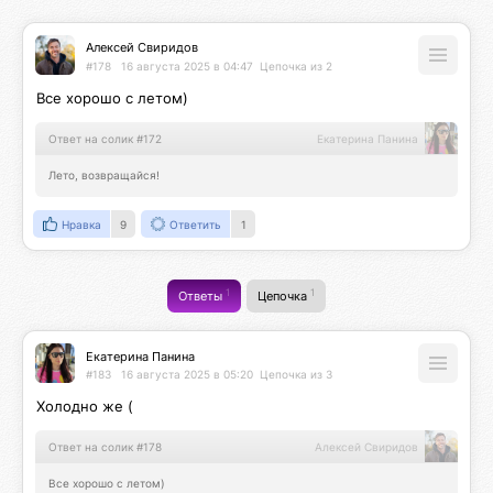
Алексей Свиридов
#178
16 августа 2025 в 04:47
Цепочка из 2
Все хорошо с летом)
Ответ на солик #172
Екатерина Панина
Лето, возвращайся!
Нравка
9
Ответить
1
1
1
Ответы
Цепочка
Екатерина Панина
#183
16 августа 2025 в 05:20
Цепочка из 3
Холодно же (
Ответ на солик #178
Алексей Свиридов
Все хорошо с летом)