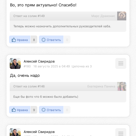
Во, это прям актуально! Спасибо!
Ответ на солик #149
Марс Драконис
Теперь можно назначить дополнительных руководителей хаба.
Нравка
8
Ответить
0
Алексей Свиридов
#180
16 августа 2025 в 04:49
Цепочка из 3
Да, очень надо
Ответ на солик #146
Екатерина Панина
Еще бы фото что б можно было добавить)
Нравка
9
Ответить
0
Алексей Свиридов