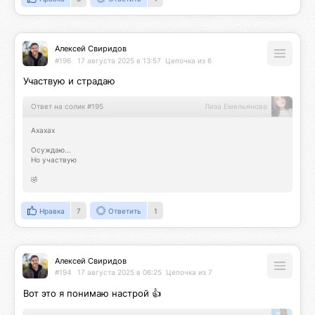
Алексей Свиридов
#196
17 августа 2025 в 13:57
Цепочка из 6
Участвую и страдаю
Ответ на солик #195
Лиза Емельянова
Ахахах

Осуждаю...

Но участвую

🤣
Нравка
7
Ответить
1
Алексей Свиридов
#194
17 августа 2025 в 06:25
Цепочка из 7
Вот это я понимаю настрой 👍