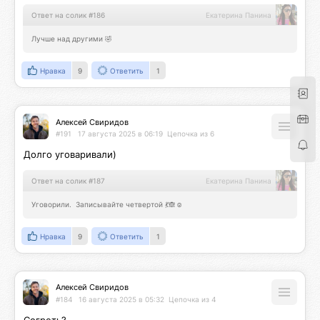
Ответ на солик #186
Екатерина Панина
Лучше над другими 🤣
Нравка
9
Ответить
1
Алексей Свиридов
#191
17 августа 2025 в 06:19
Цепочка из 6
Долго уговаривали)
Ответ на солик #187
Екатерина Панина
Уговорили.  Записывайте четвертой 💃🙈☺️
Нравка
9
Ответить
1
Алексей Свиридов
#184
16 августа 2025 в 05:32
Цепочка из 4