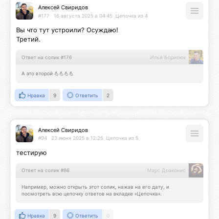
Алексей Свиридов
#177
16 августа 2025 в 04:45
Цепочка из 4
Вы что тут устроили? Осуждаю!

Третий.
Ответ на солик #176
Илья Борисюк
А это второй 💪💪💪💪
Нравка
9
Ответить
2
Алексей Свиридов
#94
23 июня 2025 в 12:25
Цепочка из 5
тестирую
Ответ на солик #86
Марс Драконис
Например, можно открыть этот солик, нажав на его дату, и 
посмотреть всю цепочку ответов на вкладке «Цепочка».
Нравка
9
Ответить
0