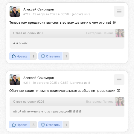
Алексей Свиридов
#212
19 августа 2025 в 03:58
Цепочка из 9
Теперь нам предстоит выяснить во всех деталях о чем это ты? 😄
Ответ на солик #200
Екатерина Панина
А я о чем!
Нравка
8
Ответить
1
Алексей Свиридов
#211
19 августа 2025 в 03:57
Цепочка из 8
Обычные такие ничем не примечательные вообще не провокации 🤷‍♂️
Ответ на солик #202
Екатерина Панина
ой ой ой мужчина что за провокации!!! 🤣🤣🤣
Нравка
8
Ответить
1