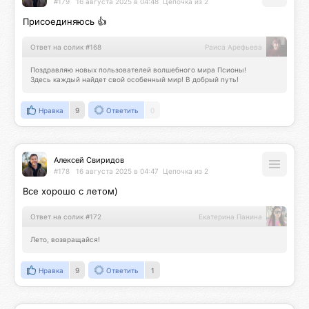
#179
16 августа 2025 в 04:48
Цепочка из 2
Присоединяюсь 👍
Ответ на солик #168
Раиса Арефьева
Поздравляю новых пользователей волшебного мира Псионы!

Здесь каждый найдет свой особенный мир! В добрый путь!
Нравка
9
Ответить
0
Алексей Свиридов
#178
16 августа 2025 в 04:47
Цепочка из 2
Все хорошо с летом)
Ответ на солик #172
Екатерина Панина
Лето, возвращайся!
Нравка
9
Ответить
1