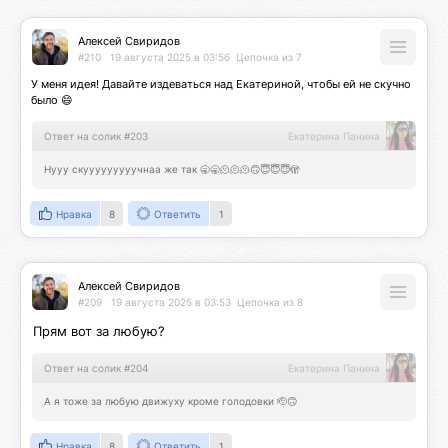
Алексей Свиридов
#210
19 августа 2025 в 03:56
Цепочка из 7
У меня идея! Давайте издеваться над Екатериной, чтобы ей не скучно 
было 😄
Ответ на солик #203
Екатерина Панина
Нууу скууууууууучнаа же так 🥱🥱🫠🫠🫠🙃😇😇😇🫣
Нравка
8
Ответить
1
Алексей Свиридов
#209
19 августа 2025 в 03:53
Цепочка из 8
Прям вот за любую?
Ответ на солик #204
Екатерина Панина
А я тоже за любую движуху кроме голодовки 🫡🙃
Нравка
8
Ответить
1