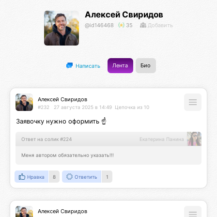
Алексей Свиридов
@id146468
35
Добавить
Лента
Био
Написать
Алексей Свиридов
#232
27 августа 2025 в 14:49
Цепочка из 10
Заявочку нужно оформить ☝️
Ответ на солик #224
Екатерина Панина
Меня автором обязательно указать!!!
Нравка
8
Ответить
1
Алексей Свиридов