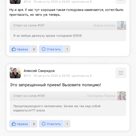
#214
19 августа 2025 в 04:00
Цепочка из 9
Ну и зря. У нас тут хорошая такая голодовка намечается, хотел было 
пригласить, но чего уж теперь.
Ответ на солик #197
Мария Бокова
Я за любую движуху кроме голодовки 🤣🤣🤣
Нравка
8
Ответить
1
Алексей Свиридов
#213
19 августа 2025 в 03:59
Цепочка из 8
Это запрещенный прием! Вызовите полицию!
Ответ на солик #199
Екатерина Панина
Процитируюодного человечика: Зачем же так над собой 
издеваться??? ахаха
Нравка
8
Ответить
1