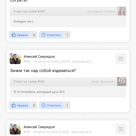
Согреть?
Ответ на солик #183
Екатерина Панина
Холодно же (
Нравка
8
Ответить
1
Алексей Свиридов
#182
16 августа 2025 в 05:04
Цепочка из 3
Зачем так над собой издеваться?
Ответ на солик #142
Марс Драконис
💯 И полюбить холодный душ 😊🚿
Нравка
8
Ответить
1
Алексей Свиридов
#181
16 августа 2025 в 04:51
Цепочка из 2