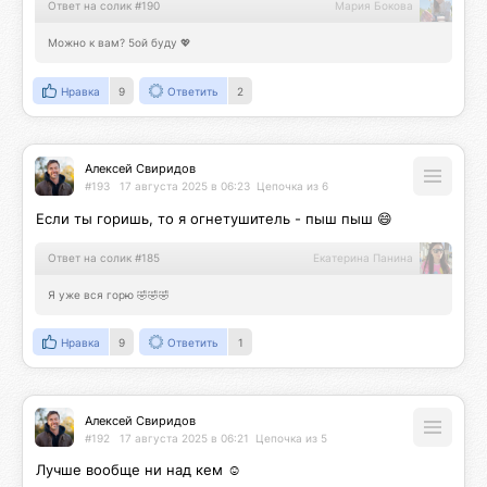
Ответ на солик #190
Мария Бокова
Можно к вам? 5ой буду 💖
Нравка
9
Ответить
2
Алексей Свиридов
#193
17 августа 2025 в 06:23
Цепочка из 6
Если ты горишь, то я огнетушитель - пыш пыш 😄
Ответ на солик #185
Екатерина Панина
Я уже вся горю 🤣🤣🤣
Нравка
9
Ответить
1
Алексей Свиридов
#192
17 августа 2025 в 06:21
Цепочка из 5
Лучше вообще ни над кем ☺️