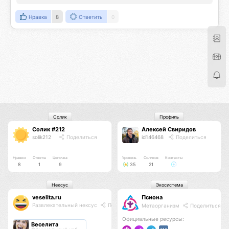
Нравка
8
Ответить
0
Солик
Профиль
Солик #212
Алексей Свиридов
solik212
Поделиться
id146468
Поделиться
Нравки
Ответы
Цепочка
Уровень
Соликов
Контакты
8
1
9
35
21
Нексус
Экосистема
veselita.ru
Псиона
Развлекательный нексус
Поделиться
Метаорганизм
Поделиться
Официальные ресурсы:
Веселита