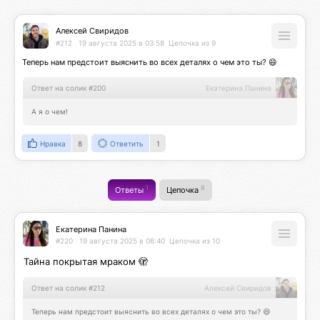
Алексей Свиридов
#212
19 августа 2025 в 03:58
Цепочка из 9
Теперь нам предстоит выяснить во всех деталях о чем это ты? 😄
Ответ на солик #200
Екатерина Панина
А я о чем!
Нравка
8
Ответить
1
1
8
Ответы
Цепочка
Екатерина Панина
#220
19 августа 2025 в 06:40
Цепочка из 10
Тайна покрытая мраком 🫣
Ответ на солик #212
Алексей Свиридов
Теперь нам предстоит выяснить во всех деталях о чем это ты? 😄