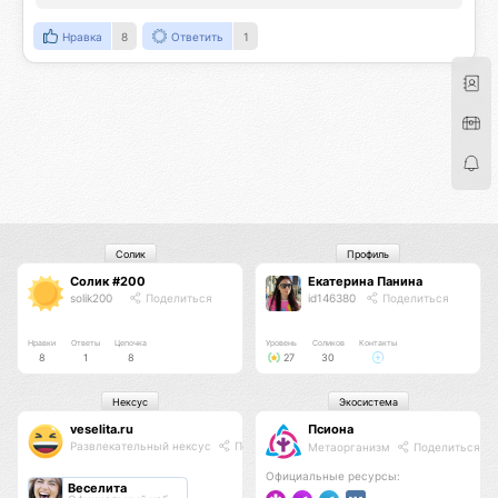
Нравка
8
Ответить
1
Солик
Профиль
Солик #200
Екатерина Панина
solik200
Поделиться
id146380
Поделиться
Нравки
Ответы
Цепочка
Уровень
Соликов
Контакты
8
1
8
27
30
Нексус
Экосистема
veselita.ru
Псиона
Развлекательный нексус
Поделиться
Метаорганизм
Поделиться
Официальные ресурсы:
Веселита