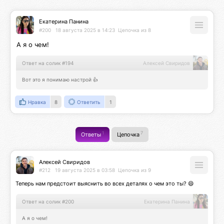
Екатерина Панина
#200
18 августа 2025 в 14:23
Цепочка из 8
А я о чем!
Ответ на солик #194
Алексей Свиридов
Вот это я понимаю настрой 👍
Нравка
8
Ответить
1
1
7
Ответы
Цепочка
Алексей Свиридов
#212
19 августа 2025 в 03:58
Цепочка из 9
Теперь нам предстоит выяснить во всех деталях о чем это ты? 😄
Ответ на солик #200
Екатерина Панина
А я о чем!