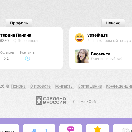
Профиль
Нексус
терина Панина
veselita.ru
46380
Поделиться
Развлекательный нексус
Соликов
Контакты
Веселита
30
Официальный хаб
026 ©
Псиона
О проекте
Контакты
Соглашение
Конфиденци
С нами КО 🕉️
селита