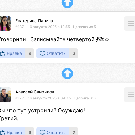
Екатерина Панина
#187
16 августа 2025 в 13:55
Цепочка из 5
Уговорили.  Записывайте четвертой 💃🙈☺️
Нравка
9
Ответить
3
Алексей Свиридов
#177
16 августа 2025 в 04:45
Цепочка из 4
Вы что тут устроили? Осуждаю!

Третий.
Нравка
9
Ответить
2