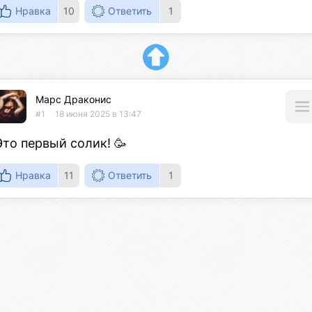
Нравка
10
Ответить
1
Марс Драконис
#1
18 июня 2025 в 13:47
Это первый солик! 🥳
Нравка
11
Ответить
1