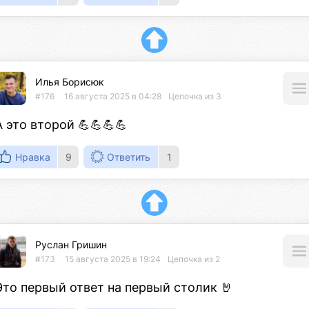
Илья Борисюк
#176
16 августа 2025 в 04:28
Цепочка из 3
А это второй 💪💪💪💪
Нравка
9
Ответить
1
Руслан Гришин
#173
15 августа 2025 в 19:24
Цепочка из 2
Это первый ответ на первый столик 🤘