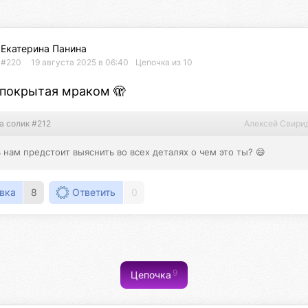
Екатерина Панина
#220
19 августа 2025 в 06:40
Цепочка из 10
 покрытая мраком 🫣
а солик #212
Алексей Свири
 нам предстоит выяснить во всех деталях о чем это ты? 😄
вка
8
Ответить
0
9
Цепочка