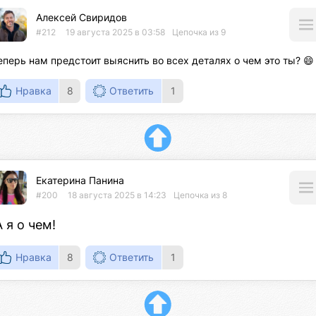
Алексей Свиридов
#212
19 августа 2025 в 03:58
Цепочка из 9
еперь нам предстоит выяснить во всех деталях о чем это ты? 😄
Нравка
8
Ответить
1
Екатерина Панина
#200
18 августа 2025 в 14:23
Цепочка из 8
А я о чем!
Нравка
8
Ответить
1