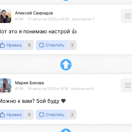
Алексей Свиридов
#194
17 августа 2025 в 06:25
Цепочка из 7
Вот это я понимаю настрой 👍
Нравка
9
Ответить
2
Мария Бокова
#190
16 августа 2025 в 16:16
Цепочка из 6
Можно к вам? 5ой буду 💖
Нравка
9
Ответить
2