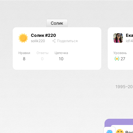
Солик
Солик #220
Ека
solik220
Поделиться
id1
Нравки
Ответы
Цепочка
Уровень
8
0
10
27
1995–2
Ве