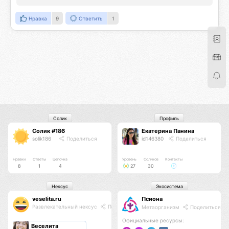
Нравка
9
Ответить
1
Солик
Профиль
Солик #186
Екатерина Панина
solik186
Поделиться
id146380
Поделиться
Нравки
Ответы
Цепочка
Уровень
Соликов
Контакты
8
1
4
27
30
Нексус
Экосистема
veselita.ru
Псиона
Развлекательный нексус
Поделиться
Метаорганизм
Поделиться
Официальные ресурсы:
Веселита