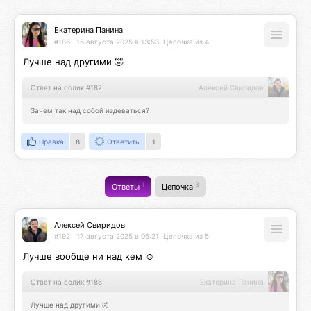
Екатерина Панина
#186
16 августа 2025 в 13:53
Цепочка из 4
Лучше над другими 🤣
Ответ на солик #182
Алексей Свиридов
Зачем так над собой издеваться?
Нравка
8
Ответить
1
1
3
Ответы
Цепочка
Алексей Свиридов
#192
17 августа 2025 в 06:21
Цепочка из 5
Лучше вообще ни над кем ☺️
Ответ на солик #186
Екатерина Панина
Лучше над другими 🤣