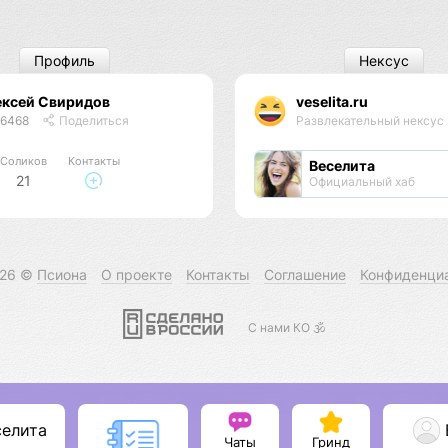
Профиль
Нексус
ексей Свиридов
veselita.ru
46468
Поделиться
Развлекательный нексус
Соликов
Контакты
Веселита
21
Официальный хаб
026 ©
Псиона
О проекте
Контакты
Соглашение
Конфиденци
С нами КО 🕉️
селита
Чаты
Гринд