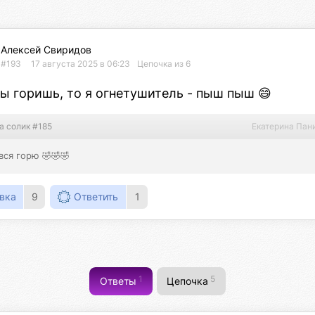
Алексей Свиридов
#193
17 августа 2025 в 06:23
Цепочка из 6
ы горишь, то я огнетушитель - пыш пыш 😄
а солик #185
Екатерина Пан
вся горю 🤣🤣🤣
вка
9
Ответить
1
1
5
Ответы
Цепочка