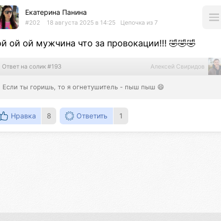
Екатерина Панина
#202
18 августа 2025 в 14:25
Цепочка из 7
ой ой ой мужчина что за провокации!!! 🤣🤣🤣
Ответ на солик #193
Алексей Свиридов
Если ты горишь, то я огнетушитель - пыш пыш 😄
Нравка
8
Ответить
1