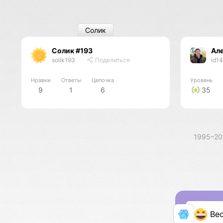
Солик
Солик #193
Ал
solik193
Поделиться
id1
Нравки
Ответы
Цепочка
Уровень
9
1
6
35
1995–2
Ве