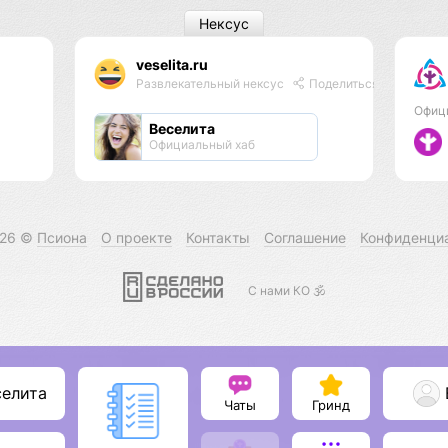
Нексус
veselita.ru
Развлекательный нексус
Поделиться
Офиц
Веселита
Официальный хаб
026 ©
Псиона
О проекте
Контакты
Соглашение
Конфиденци
С нами КО 🕉️
селита
Чаты
Гринд