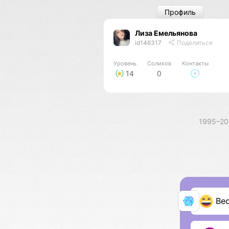
Профиль
Лиза Емельянова
id146317
Поделиться
Уровень
Соликов
Контакты
14
0
1995–2
Ве