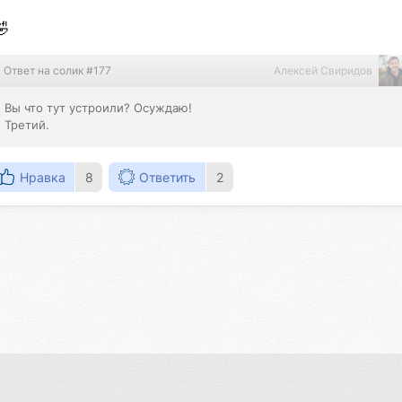
🤣
Ответ на солик #177
Алексей Свиридов
Вы что тут устроили? Осуждаю!

Третий.
Нравка
8
Ответить
2