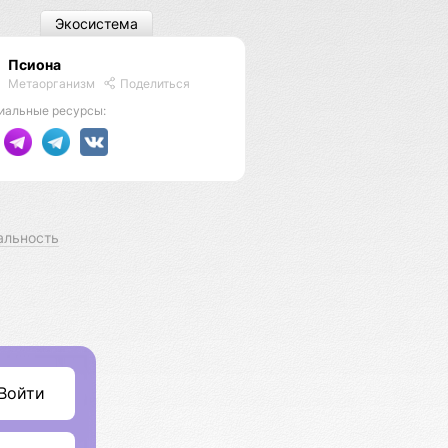
Экосистема
Псиона
Метаорганизм
Поделиться
иальные ресурсы:
альность
Войти