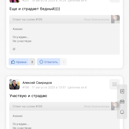
#201
18 августа 2025 в 14:24
Цепочка из 6
Еще и страдает бедный))))
Ответ на солик #195
Лиза Емельянова
Ахахах

Осуждаю...

Но участвую

🤣
Нравка
8
Ответить
0
Алексей Свиридов
#196
17 августа 2025 в 13:57
Цепочка из 6
Участвую и страдаю
Ответ на солик #195
Лиза Емельянова
Ахахах

Осуждаю...

Но участвую
