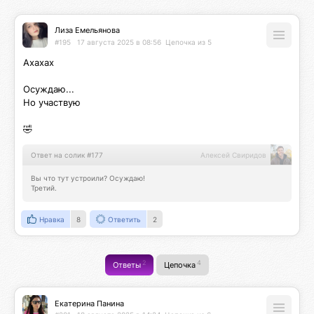
Лиза Емельянова
#195
17 августа 2025 в 08:56
Цепочка из 5
Ахахах

Осуждаю...

Но участвую

🤣
Ответ на солик #177
Алексей Свиридов
Вы что тут устроили? Осуждаю!

Третий.
Нравка
8
Ответить
2
2
4
Ответы
Цепочка
Екатерина Панина