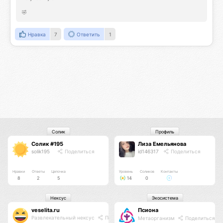
🤣
Нравка
7
Ответить
1
Солик
Профиль
Солик #195
Лиза Емельянова
solik195
Поделиться
id146317
Поделиться
Нравки
Ответы
Цепочка
Уровень
Соликов
Контакты
8
2
5
14
0
Нексус
Экосистема
veselita.ru
Псиона
Развлекательный нексус
Поделиться
Метаорганизм
Поделиться