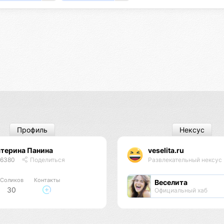
Профиль
Нексус
терина Панина
veselita.ru
46380
Поделиться
Развлекательный нексус
Соликов
Контакты
Веселита
30
Официальный хаб