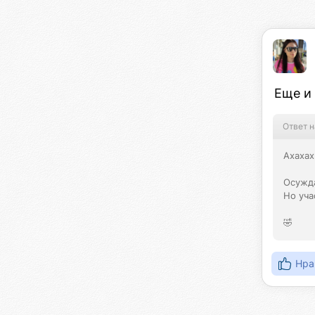
Еще и 
Ответ н
Ахахах

Осужда
Но уча
🤣
Нра