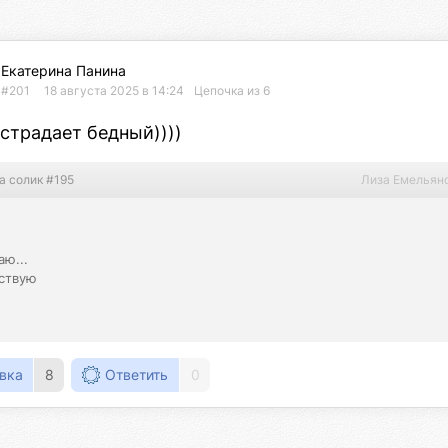
Екатерина Панина
#201
18 августа 2025 в 14:24
Цепочка из 6
страдает бедный))))
а солик #195
Лиза Емельян
ю...

ствую

вка
8
Ответить
0