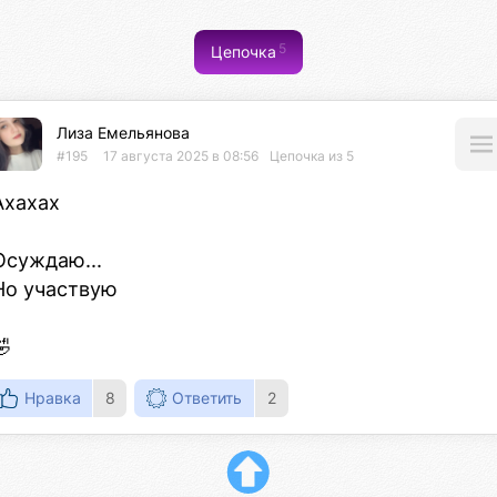
5
Цепочка
Лиза Емельянова
#195
17 августа 2025 в 08:56
Цепочка из 5
Ахахах

Осуждаю...

Но участвую

🤣
Нравка
8
Ответить
2