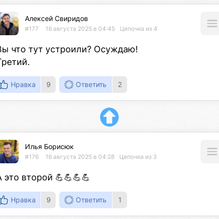
Алексей Свиридов
#177
16 августа 2025 в 04:45
Цепочка из 4
Вы что тут устроили? Осуждаю!

Третий.
Нравка
9
Ответить
2
Илья Борисюк
#176
16 августа 2025 в 04:28
Цепочка из 3
А это второй 💪💪💪💪
Нравка
9
Ответить
1