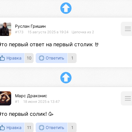
Руслан Гришин
#173
15 августа 2025 в 19:24
Цепочка из 2
Это первый ответ на первый столик 🤘
Нравка
10
Ответить
1
Марс Драконис
#1
18 июня 2025 в 13:47
Это первый солик! 🥳
Нравка
11
Ответить
1