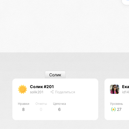
Солик
Солик #201
Ека
solik201
Поделиться
id1
Нравки
Ответы
Цепочка
Уровень
8
0
6
27