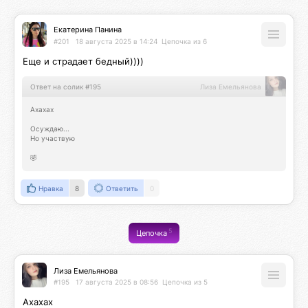
Екатерина Панина
#201
18 августа 2025 в 14:24
Цепочка из 6
Еще и страдает бедный))))
Ответ на солик #195
Лиза Емельянова
Ахахах

Осуждаю...

Но участвую

🤣
Нравка
8
Ответить
0
5
Цепочка
Лиза Емельянова
#195
17 августа 2025 в 08:56
Цепочка из 5
Ахахах
