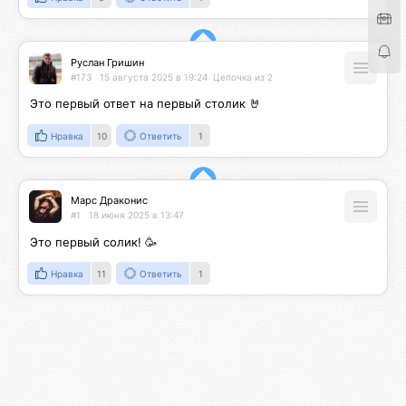
Руслан Гришин
#173
15 августа 2025 в 19:24
Цепочка из 2
Это первый ответ на первый столик 🤘
Нравка
10
Ответить
1
Марс Драконис
#1
18 июня 2025 в 13:47
Это первый солик! 🥳
Нравка
11
Ответить
1