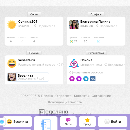
Солик
Профиль
Солик #201
Екатерина Панина
solik201
Поделиться
id146380
Поделиться
Нравки
Ответы
Цепочка
Уровень
Соликов
Контакты
8
0
6
27
30
Нексус
Экосистема
veselita.ru
Псиона
Развлекательный нексус
Поделиться
Метаорганизм
Поделиться
Официальные ресурсы:
Веселита
Официальный хаб
1995–2026 ©
Псиона
О проекте
Контакты
Соглашение
Конфиденциальность
С нами КО 🕉️
Веселита
Войти
Чаты
Гринд