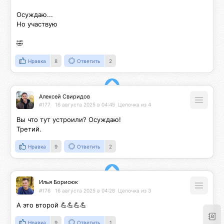
Осуждаю...

Но участвую

🤣
Нравка
8
Ответить
2
Алексей Свиридов
#177
16 августа 2025 в 04:45
Цепочка из 4
Вы что тут устроили? Осуждаю!

Третий.
Нравка
9
Ответить
2
Илья Борисюк
#176
16 августа 2025 в 04:28
Цепочка из 3
А это второй 💪💪💪💪
Нравка
9
Ответить
1