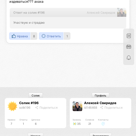
издеваться??? ахаха
Ответ на солик #196
Алексей Свиридов
Участвую и страдаю
Нравка
8
Ответить
1
Солик
Профиль
Солик #196
Алексей Свиридов
solik196
Поделиться
id146468
Поделиться
Нравки
Ответы
Цепочка
Уровень
Соликов
Контакты
7
1
6
35
21
Нексус
Экосистема