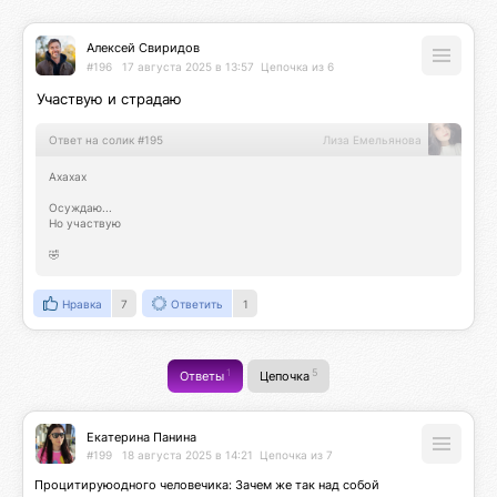
Алексей Свиридов
#196
17 августа 2025 в 13:57
Цепочка из 6
Участвую и страдаю
Ответ на солик #195
Лиза Емельянова
Ахахах

Осуждаю...

Но участвую

🤣
Нравка
7
Ответить
1
1
5
Ответы
Цепочка
Екатерина Панина
#199
18 августа 2025 в 14:21
Цепочка из 7
Процитируюодного человечика: Зачем же так над собой 